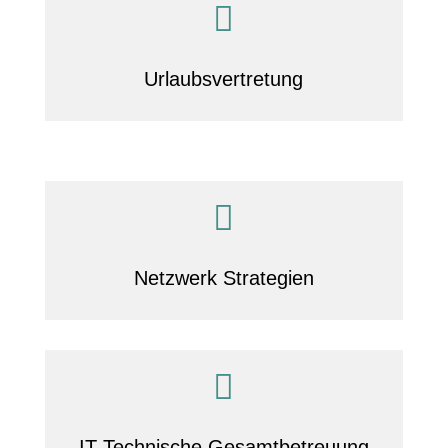

Urlaubsvertretung

Netzwerk Strategien

IT-Technische Gesamtbetreuung